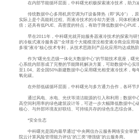
在内部节能循环层面，中科曙光积极探索液冷技术，助力
传统数据中心多用机房空调为IT设备降热（即“风冷”），
实际上是个高能耗过程。而液冷技术的冷却力更强，同体积液体带走
倍；还具有低PUE、高密度的特点，有助于降低数据中心PUE
早在2011年，中科曙光就开始服务器液冷技术的探索与研
的冷板式液冷服务器”“全球首个大规模浸没相变液冷商业应用项
多项“液冷”核心技术专利，从技术思路到产品化应用均达成熟
作为“曙光生态级一体化大数据中心”的节能技术底座，曙光
心系统内部形成了完整的节能降耗解决方案，可助数据中心实现
至1.04。若全国50%新建数据中心采用曙光相变液冷技术，每年
氧化碳。
在外部低碳循环层面，中科曙光与多方通力合作，各环节共
通过风电、水电、光伏等清洁能源的引入和利用；数据中心
高空间利用率的绿色建筑设计等，可进一步大幅降低数据中心
核心、与外部环境友好联结、可持续共存的绿色生态综合体。
*安全生态
中科曙光是国内最早通过“中央网信办云服务网络安全审查”“
院云计算风险管理能力评估”的三类“增强级”的云服务商。