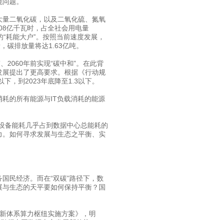
境问题。
量二氧化碳，以及二氧化硫、氮氧
608亿千瓦时，占全社会用电量
实的“耗能大户”。按照当前速度发展，
，碳排放量将达1.63亿吨。
2060年前实现“碳中和”。在此背
发展提出了更高要求。根据《行动规
以下，到2023年底降至1.3以下。
耗的所有能源与IT负载消耗的能源
T设备能耗几乎占到数据中心总能耗的
力。如何寻求发展与生态之平衡、实
民经济。而在“双碳”路径下，数
展与生态的天平要如何保持平衡？国
新体系算力枢纽实施方案》，明