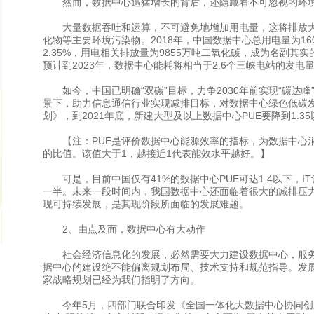
然而，数据中心迅猛增长的背后，还隐藏着不可忽视的环
大量数据吞吐和运算，不可避免地增加用电量，这将排放大
化物等主要环境污染物。2018年，中国数据中心总用电量为1
2.35%，用电相关排放量为9855万吨二氧化碳，成为名副其
预计到2023年，数据中心能耗将相当于2.6个三峡电站的发电量
如今，中国已明确“双碳”目标，力争2030年前实现“碳达峰”、
景下，助力信息通信行业实现减排目标，对数据中心绿色低碳
划》，到2021年底，新建大型及以上数据中心PUE要降到1.35
【注：PUE是评价数据中心能源效率的指标，为数据中心消
的比值。该值大于1，越接近1代表能效水平越好。】
可是，目前中国仅有41%的数据中心PUE可达1.4以下，I
一半。未来一段时间内，我国数据中心还面临着很大的减排压
现可持续发展，是其现阶段所面临的发展难题。
2、由点及面，数据中心有大动作
社会经济信息化的发展，必然需要大力建设数据中心，服务国
据中心的建设绝不能偏离规划布局、技术支持和规范指导。发
家战略规划已经为我们指明了方向。
今年5月，四部门联合印发《全国一体化大数据中心协同创