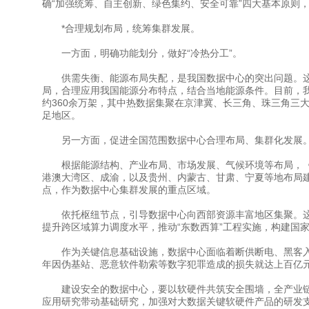
确“加强统筹、自主创新、绿色集约、安全可靠”四大基本原则
*合理规划布局，统筹集群发展。
一方面，明确功能划分，做好“冷热分工”。
供需失衡、能源布局失配，是我国数据中心的突出问题。这
局，合理应用我国能源分布特点，结合当地能源条件。目前，
约360余万架，其中热数据集聚在京津冀、长三角、珠三角三
足地区。
另一方面，促进全国范围数据中心合理布局、集群化发展
根据能源结构、产业布局、市场发展、气候环境等布局，《
港澳大湾区、成渝，以及贵州、内蒙古、甘肃、宁夏等地布局
点，作为数据中心集群发展的重点区域。
依托枢纽节点，引导数据中心向西部资源丰富地区集聚。这
提升跨区域算力调度水平，推动“东数西算”工程实施，构建国
作为关键信息基础设施，数据中心面临着断供断电、黑客入
年因伪基站、恶意软件勒索等数字犯罪造成的损失就达上百亿
建设安全的数据中心，要以软硬件共筑安全围墙，全产业链
应用研究带动基础研究，加强对大数据关键软硬件产品的研发