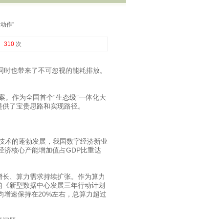
动作”
：
310
次
同时也带来了不可忽视的能耗排放。
案。作为全国首个“生态级”一体化大
提供了宝贵思路和实现路径。
技术的蓬勃发展，我国数字经济新业
经济核心产能增加值占GDP比重达
长、算力需求持续扩张。作为算力
的《新型数据中心发展三年行动计划
模年均增速保持在20%左右，总算力超过